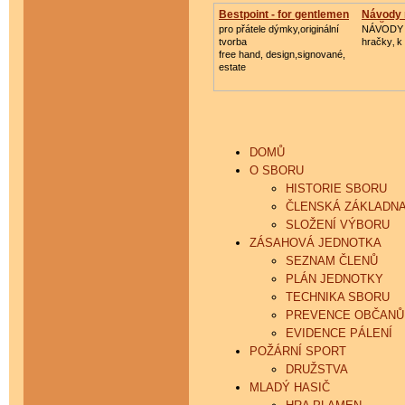
Bestpoint - for gentlemen
Návody 
hračk
pro přátele dýmky,originální
NÁVODY 
tvorba
hračky‚ k
free hand, design,signované,
estate
DOMŮ
O SBORU
HISTORIE SBORU
ČLENSKÁ ZÁKLADN
SLOŽENÍ VÝBORU
ZÁSAHOVÁ JEDNOTKA
SEZNAM ČLENŮ
PLÁN JEDNOTKY
TECHNIKA SBORU
PREVENCE OBČAN
EVIDENCE PÁLENÍ
POŽÁRNÍ SPORT
DRUŽSTVA
MLADÝ HASIČ