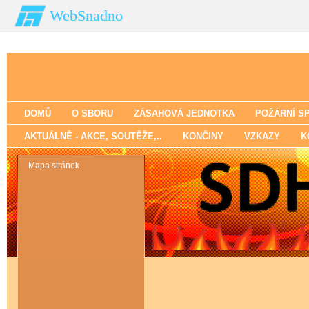
WebSnadno
DOMŮ
O SBORU
ZÁSAHOVÁ JEDNOTKA
POŽÁRNÍ S
AKTUÁLNĚ - AKCE‚ SOUTĚŽE‚..
KONČINY
VZKAZY
K
Mapa stránek