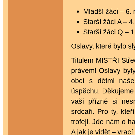
Mladší žáci – 6. 
Starší žáci A – 4
Starší žáci Q – 
Oslavy, které bylo sl
Titulem MISTŘI Stře
právem! Oslavy byly 
obcí s dětmi naše
úspěchu. Děkujeme v
vaší přízně si ne
srdcaři. Pro ty, kte
trofejí. Jde nám o h
A jak je vidět – vra