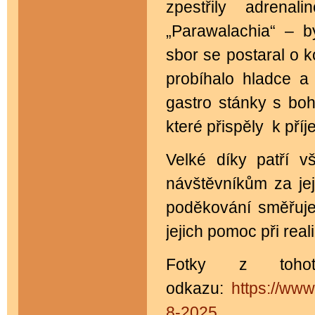
zpestřily adrenal
„Parawalachia“ – b
sbor se postaral o k
probíhalo hladce a
gastro stánky s bo
které přispěly k pří
Velké díky patří v
návštěvníkům za jej
poděkování směřuj
jejich pomoc při real
Fotky z tohot
odkazu:
https://www
8-2025