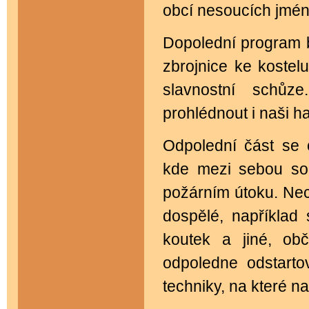
obcí nesoucích jmén
Dopolední program 
zbrojnice ke kostel
slavnostní schůz
prohlédnout i naši ha
Odpolední část se 
kde mezi sebou sou
požárním útoku. Nec
dospělé, například 
koutek a jiné, ob
odpoledne odstarto
techniky, na které n