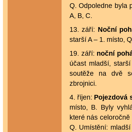
Q. Odpoledne byla p
A, B, C.
13. září:
Noční poh
starší A – 1. místo, Q
19. září:
noční pohá
účast mladší, starší
soutěže na dvě so
zbrojnici.
4. říjen:
Pojezdová 
místo, B. Byly vyh
které nás celoročně 
Q. Umístění: mladší 