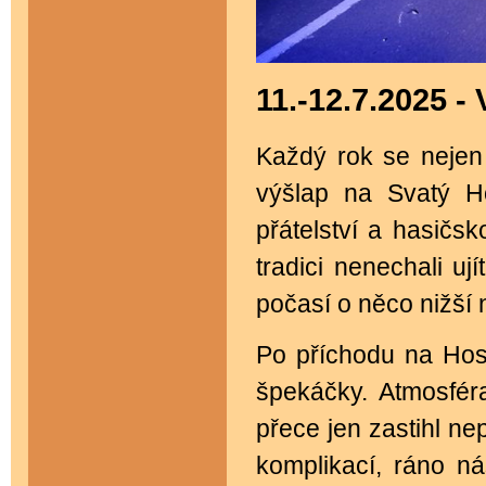
11.-12.7.2025
Každý rok se nejen n
výšlap na Svatý Ho
přátelství a hasičsk
tradici nenechali uj
počasí o něco nižší 
Po příchodu na Host
špekáčky. Atmosféra
přece jen zastihl ne
komplikací, ráno ná