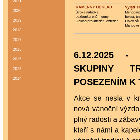
2021
KAMENNÝ OBKLAD
Vylaď s
2020
léků
Široká nabídka,
Menopauz
bezkonkurenční ceny
bolest, ú
2019
Obklad pro interiér i exteriér.
Objev síl
Mangové
2018
2017
2016
6.12.2025 
2015
SKUPINY T
2013
2014
POSEZENÍM K 
Akce se nesla v k
nová vánoční výzdoba
plný radosti a zába
kteří s námi a kape