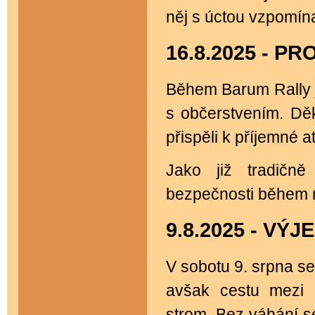
něj s úctou vzpomína
16.8.2025 - P
Během Barum Rally j
s občerstvením. Děk
přispěli k příjemné a
Jako již tradičně
bezpečnosti během r
9.8.2025 - V
V sobotu 9. srpna se
avšak cestu mezi 
strom. Bez váhání se