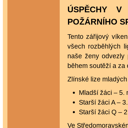
ÚSPĚCHY V
POŽÁRNÍHO S
Tento zářijový víke
všech rozběhlých li
naše ženy odvezly
během soutěží a za 
Zlínské lize mladých
Mladší žáci – 5. 
Starší žáci A – 3
Starší žáci Q – 
Ve Středomoravském