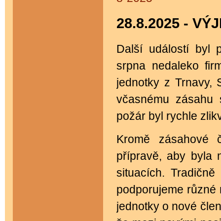
28.8.2025 - 
Další událostí byl
srpna nedaleko fi
jednotky z Trnavy, 
včasnému zásahu se
požár byl rychle zlik
Kromě zásahové či
přípravě, aby byla 
situacích. Tradičn
podporujeme různé m
jednotky o nové člen