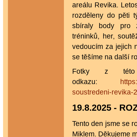
areálu Revika. Letos
rozděleny do pěti 
sbíraly body pro 
tréninků, her, sou
vedoucím za jejich 
se těšíme na další r
Fotky z této
odkazu:
https
soustredeni-revika-
19.8.2025 - 
Tento den jsme se r
Miklem. Děkujeme mu