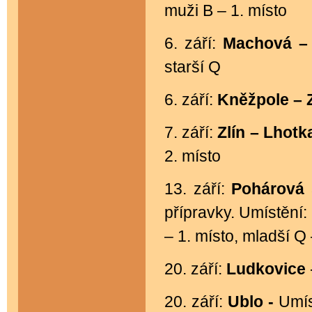
muži B – 1. místo
6. září:
Machová 
starší Q
6. září:
Kněžpole –
7. září:
Zlín – Lhot
2. místo
13. září:
Pohárová 
přípravky. Umístění: 
– 1. místo, mladší Q 
20. září:
Ludkovice
20. září:
Ublo -
Umís