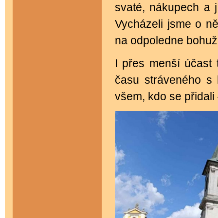
svaté, nákupech a j
Vycházeli jsme o ně
na odpoledne bohuže
I přes menší účast 
času stráveného s 
všem, kdo se přidali 