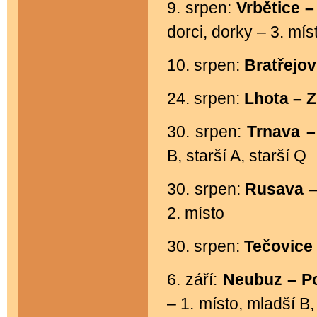
9. srpen:
Vrbětice 
dorci, dorky – 3. mí
10. srpen:
Bratřejo
24. srpen:
Lhota – 
30. srpen:
Trnava 
B, starší A, starší Q
30. srpen:
Rusava 
2. místo
30. srpen:
Tečovice
6. září:
Neubuz – P
– 1. místo, mladší B,