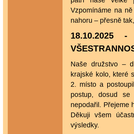
patří naše velké 
Vzpomínáme na ně 
nahoru – přesně tak, 
18.10.2025
VŠESTRANNOS
Naše družstvo – d
krajské kolo, které
2. místo a postoupi
postup, dosud se
nepodařil. Přejeme h
Děkuji všem účast
výsledky.