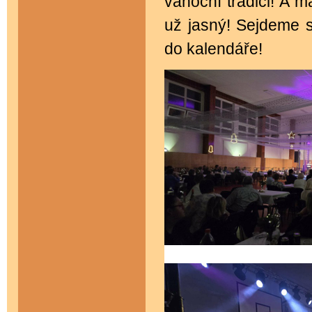
vánoční tradici! A m
už jasný! Sejdeme s
do kalendáře!