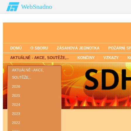
WebSnadno
DOMŮ
O SBORU
ZÁSAHOVÁ JEDNOTKA
POŽÁRNÍ S
AKTUÁLNĚ - AKCE‚ SOUTĚŽE‚..
KONČINY
VZKAZY
K
AKTUÁLNĚ - AKCE‚
SOUTĚŽE‚..
2026
2025
2024
2023
2022