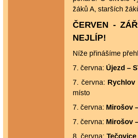
žáků A, starších žák
ČERVEN - ZÁŘ
NEJLÍP!
Níže přinášíme přehle
7. června:
Újezd –
7. června:
Rychlov
místo
7. června:
Mirošov 
7. června:
Mirošov 
8. června:
Tečovice