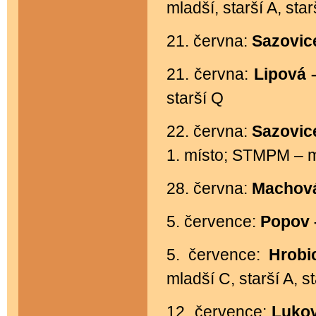
mladší, starší A, star
21. června:
Sazovic
21. června:
Lipová 
starší Q
22. června:
Sazovic
1. místo; STMPM – 
28. června:
Machov
5. července:
Popov
5. července:
Hrobi
mladší C, starší A, s
12. července:
Luko