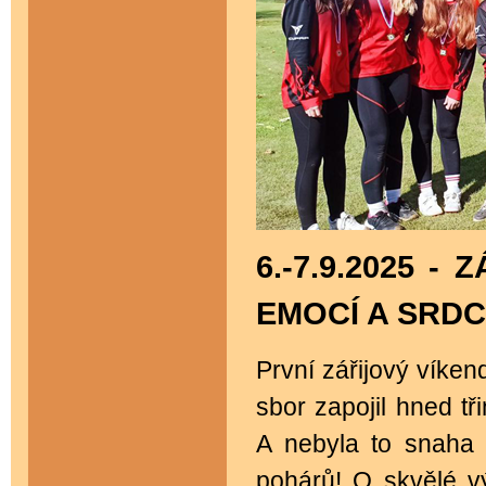
6.-7.9.2025 -
EMOCÍ A SRDC
První zářijový víken
sbor zapojil hned t
A nebyla to snaha 
pohárů! O skvělé vý