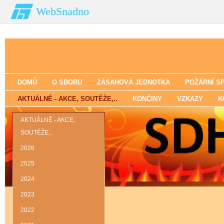
WebSnadno
DOMŮ
O SBORU
ZÁSAHOVÁ JEDNOTKA
POŽÁRNÍ S
AKTUÁLNĚ - AKCE‚ SOUTĚŽE‚..
KONČINY
VZKAZY
K
AKTUÁLNĚ - AKCE‚
SOUTĚŽE‚..
2026
2025
2024
2023
2022