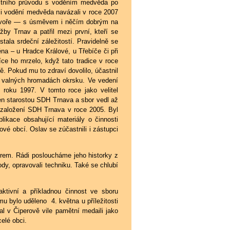
pustního průvodu s voděním medvěda po
ici vodění medvěda navázali v roce 2007
 dvoře — s úsměvem i něčím dobrým na
žby Trnav a patřil mezi první, kteří se
tala srdeční záležitostí. Pravidelně se
na – u Hradce Králové, u Třebíče či při
ce ho mrzelo, když tato tradice v roce
ě. Pokud mu to zdraví dovolilo, účastnil
a valných hromadách okrsku. Ve vedení
 roku 1997. V tomto roce jako velitel
len starostou SDH Trnava a sbor vedl až
 založení SDH Trnava v roce 2005. Byl
likace obsahující materiály o činnosti
tové obcí. Oslav se zúčastnili i zástupci
rem. Rádi posloucháme jeho historky z
ody, opravovali techniku. Také se chlubí
ktivní a příkladnou činnost ve sboru
 bylo uděleno 4. května u příležitosti
l v Čiperově vile pamětní medaili jako
elé obci.