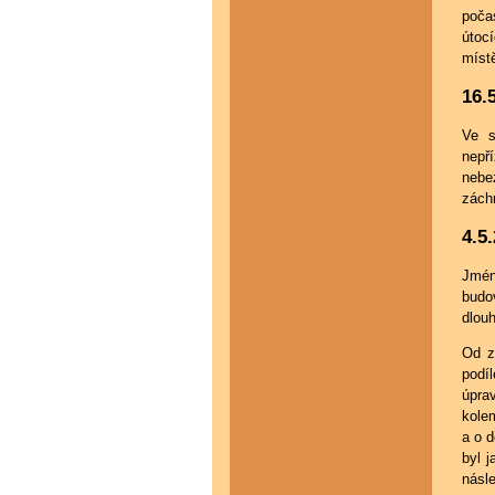
počas
útoc
míst
16.
Ve s
nepř
nebe
zách
4.5
Jmén
budov
dlou
Od z
podí
úprav
kole
a o d
byl 
násl