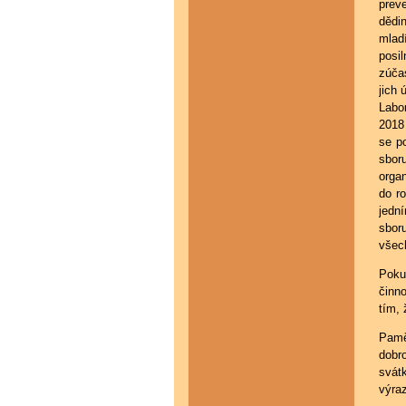
prev
dědin
mlad
posi
zúčas
jich 
Labo
2018 
se p
sbor
orga
do r
jedn
sboru
všec
Poku
činno
tím, 
Pamě
dobr
svát
výra