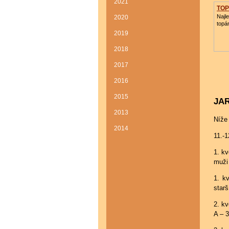
2021
TO
Najl
2020
topá
2019
2018
2017
2016
2015
JAR
2013
Níže 
2014
11.-
1. k
muži 
1. k
starš
2. k
A – 3