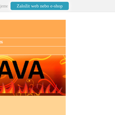
Založit web nebo e-shop
jeme
26