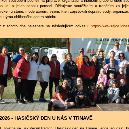
mkoli způsobem podíleli na přípravě, organizaci a hladkém průběhu obou so
o lidí a jejich ochotu pomoci. Děkujeme soutěžícím a trenérům za jejic
ickému stanu, moderátorům, všem, kteří zajišťovali dopravu vody, organizac
mu týmu oblíbeného gastro stánku.
y z tohoto dne naleznete na následujícím odkazu:
https://www.rajce.idne
.2026 - HASIČSKÝ DEN U NÁS V TRNAVĚ
1. května se uskutečnil tradiční Hasičský den na Trnavě, jehož součástí by