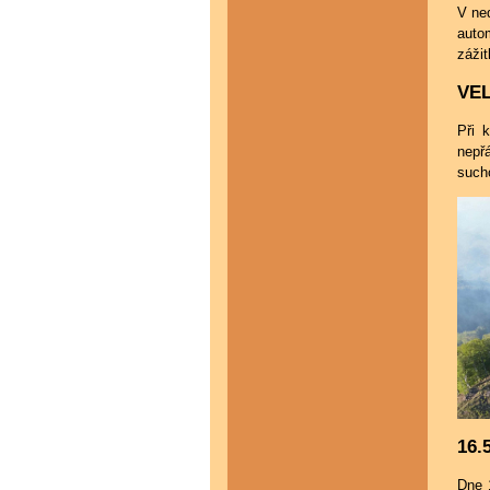
V ned
auto
zážit
VE
Při 
nepřá
such
16.
Dne 