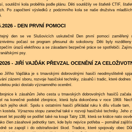
í, soutěžní kola proběhla podle plánu. Děti soutěžily ve štafetě CTIF, štafe
ích. Po započtení výsledků z podzimního kola se naše družstva mladších 
ě.
5.2026 - DEN PRVNÍ POMOCI
tejný den se ve Slušovicích uskutečnil Den první pomoci zaměřený n
íznivému počasí se program přesunul do sokolovny. Děti byly rozdělen
zpečím úrazů elektřinou a se zásadami bezpečné práce se spotřebiči. Zají
ranářskými psy.
.2026 - JIŘÍ VAJĎÁK PŘEVZAL OCENĚNÍ ZA CELOŽIVO
o Jiřího Vajďáka je s trnavskými dobrovolnými hasiči neodmyslitelně spja
ání zázemí sboru, rozvoje hasičské techniky, zásahů i tradic, které dodnes 
holetou práci dostalo významného ocenění.
brojnice k zásahům Jeho cesta u trnavských dobrovolných hasičů začala 
lel na konečné podobě zbrojnice, která byla dokončena v roce 1969. Nechy
ách jejího okolí. Spolu s ostatními hasiči přikládal ruku k dílu všude tam, 
m kostela. Výraznou stopu zanechal také v rozvoji hasičské techniky. Jeho 
eset let později se podílel také na koupi Tatry 138, která se krátce nato osv
jako člen zásahové jednotky tam, kde bylo nejvíce potřeba – pomáhal zajišť
edně se zapojil i do odstraňování škod. Tradice, které spojovaly obec Dů