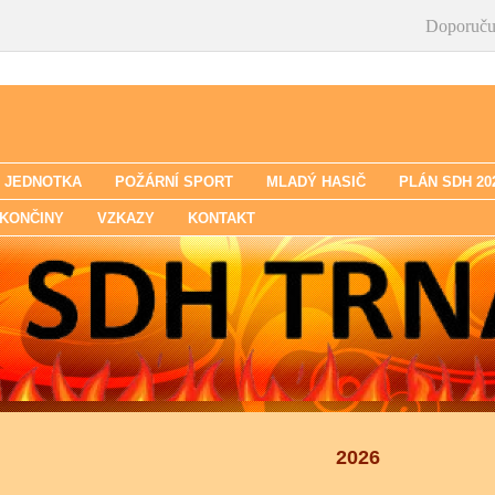
Doporuču
 JEDNOTKA
POŽÁRNÍ SPORT
MLADÝ HASIČ
PLÁN SDH 20
KONČINY
VZKAZY
KONTAKT
2026