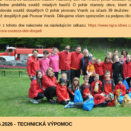
ledne proběhla soutěž mladých hasičů O pohár starosty obce, které s
edovala soutěž dospělých O pohár pivovaru Vraník za účasti 39 družstev. 
ěž dospělých pak Pivovar Vraník. Děkujeme všem sponzorům za podporu těch
y z tohoto dne naleznete na následujícím odkazu:
https://www.rajce.idnes.
ove-souteze-deti-dospeli
5.2026 - TECHNICKÁ VÝPOMOC