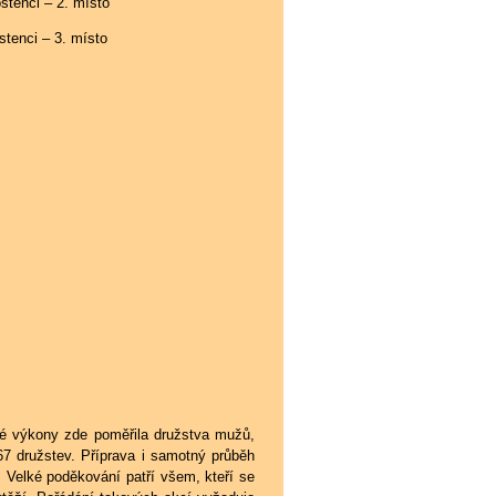
stenci – 2. místo
stenci – 3. místo
vé výkony zde poměřila družstva mužů,
67 družstev. Příprava i samotný průběh
. Velké poděkování patří všem, kteří se