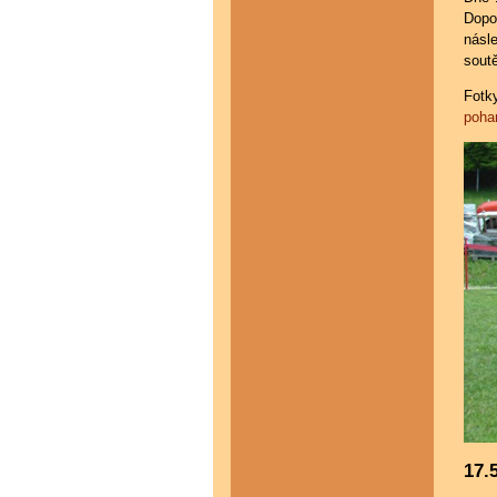
Dopo
násl
sout
Fotk
pohar
17.