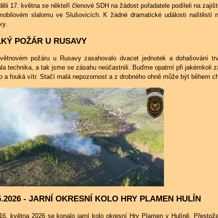
ěli 17. května se někteří členové SDH na žádost pořadatele podíleli na zajiš
mobilovém slalomu ve Slušovicích. K žádné dramatické události naštěstí n
ky.
LKÝ POŽÁR U RUSAVY
květnovém požáru u Rusavy zasahovalo dvacet jednotek a dohašování trv
la technika, a tak jsme se zásahu neúčastnili. Buďme opatrní při jakémkoli z
o a fouká vítr. Stačí malá nepozornost a z drobného ohně může být během ch
5.2026 - JARNÍ OKRESNÍ KOLO HRY PLAMEN HULÍN
16. května 2026 se konalo jarní kolo okresní Hry Plamen v Hulíně. Přestože