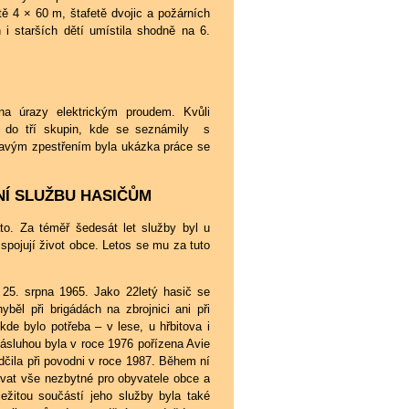
tě 4 × 60 m, štafetě dvojic a požárních
i starších dětí umístila shodně na 6.
a úrazy elektrickým proudem. Kvůli
y do tří skupin, kde se seznámily s
mavým zpestřením byla ukázka práce se
TNÍ SLUŽBU HASIČŮM
to. Za téměř šedesát let služby byl u
spojují život obce. Letos se mu za tuto
25. srpna 1965. Jako 22letý hasič se
běl při brigádách na zbrojnici ani při
kde bylo potřeba – v lese, u hřbitova i
zásluhou byla v roce 1976 pořízena Avie
ědčila při povodni v roce 1987. Během ní
ovat vše nezbytné pro obyvatele obce a
ležitou součástí jeho služby byla také