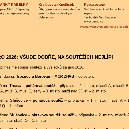
PÁNKY KABELKY
Krejčovství Knoflíček
Repasované
Turbodmychadlo
epšie AKCIE Výpredaj
Šití, oprava a úprava oděvů a
Vstřikovače Střed turba turbo
nky za najlepšie ceny
sérií. E-shop s dětským
repas
oblečením
Turbo díly Vstřikovače
www.pmnd.cz
Tvorba webových stránek a e-shopů
O 2026: VŠUDE DOBŘE, NA SOUTĚŽÍCH NEJLÍP!
přinášíme soupis soutěží a výsledků za jaro 2026.
12. dubna:
Trocnov u Borovan – MČR ZHVB
– dorostenci
větna:
Trnava – pohárová soutěž
– přípravka – 1. místo, mladší A, mladší B,
A, muži B, muži C, ženy – 3. místo, muži nad 35 let – 2. místo
větna:
Slušovice – pohárová soutěž
– přípravka – 1. místo, mladší A – 1
í Q – 1. místo
větna:
Slušovice – okrsková soutěž soutěž
– přípravka – 2. místo, mladší A
. místo, starší Q – 1. místo