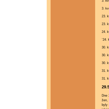
3. k
3. k
23. 
23. 
24. 
¨24.
30. 
30. 
30. 
31. 
31. 
29.
Dne 
žen,
byly 