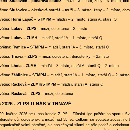
větna:
Slušovice – pohárová soutěž
– muži – 3. místo, ženy – 3. místo, doro
větna:
Slušovice – okrsková soutěž
– muži – 3. místo, ženy – 2. místo, doro
května:
Horní Lapač – STMPM
– mladší – 2. místo, starší A, starší Q
května:
Lukov – ZLPS
– muži, dorostenci – 2. místo
května:
Lukov – ZLMH
– mladší, starší A – 1. místo, starší Q
 května:
Rymice – STMPM
– mladší, starší A – 3. místo, starší Q
května:
Trnava – ZLPS
– muži, dorostenci, dorostenky – 2.místo
května:
Lhota – ZLMH
– mladší – 3.místo, starší A, starší Q – 2. místo
května:
Záhlinice – STMPM
– mladší, starší A – 1. místo, starší Q – 2. místo
května:
Racková – ZLMH/STMPM
– mladší, starší A, starší Q
května:
Racková – ZLPS
– muži, dorostenci
5.2026 - ZLPS U NÁS V TRNAVĚ
29. května 2026 se u nás konala ZLPS – Zlínská liga požárního sportu. S
 dorostenců, dorostenek a mužů nad 35 let. Celkem se soutěže zúčastnilo 
organizačně velmi náročné, ale společnými silami se vše podařilo zvládnout