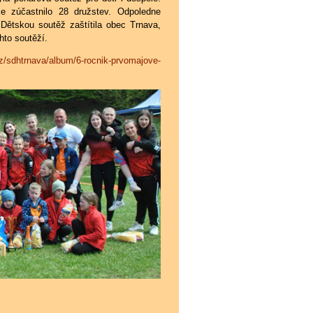
e zúčastnilo 28 družstev. Odpoledne
Dětskou soutěž zaštítila obec Trnava,
to soutěží.
cz/sdhtrnava/album/6-rocnik-prvomajove-