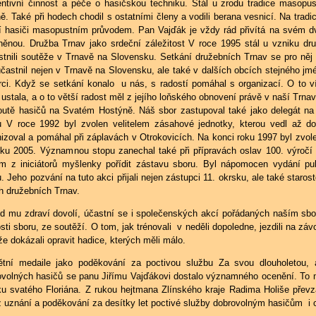
entivní činnost a péče o hasičskou techniku. Stál u zrodu tradice maso
ě. Také při hodech chodil s ostatními členy a vodili berana vesnicí. Na trad
í hasiči masopustním průvodem. Pan Vajďák je vždy rád přivítá na svém
lněnou. Družba Trnav jako srdeční záležitost V roce 1995 stál u vzniku dru
tnili soutěže v Trnavě na Slovensku. Setkání družebních Trnav se pro něj s
účastnil nejen v Trnavě na Slovensku, ale také v dalších obcích stejného jmé
rci. Když se setkání konalo u nás, s radostí pomáhal s organizací. O to ví
ustala, a o to větší radost měl z jejího loňského obnovení právě v naší Trnav
outě hasičů na Svatém Hostýně. Náš sbor zastupoval také jako delegát n
u V roce 1992 byl zvolen velitelem zásahové jednotky, kterou vedl až do
nizoval a pomáhal při záplavách v Otrokovicích. Na konci roku 1997 byl zvo
oku 2005. Významnou stopu zanechal také při přípravách oslav 100. výročí
ím z iniciátorů myšlenky pořídit zástavu sboru. Byl nápomocen vydání pub
. Jeho pozvání na tuto akci přijali nejen zástupci 11. okrsku, ale také staros
h družebních Trnav.
d mu zdraví dovolí, účastní se i společenských akcí pořádaných naším sbo
sti sboru, ze soutěží. O tom, jak trénovali v neděli dopoledne, jezdili na záv
že dokázali opravit hadice, kterých měli málo.
tní medaile jako poděkování za poctivou službu Za svou dlouholetou, a
ovolných hasičů se panu Jiřímu Vajďákovi dostalo významného ocenění. To mu
ku svatého Floriána. Z rukou hejtmana Zlínského kraje Radima Holiše převza
z uznání a poděkování za desítky let poctivé služby dobrovolným hasičům i c