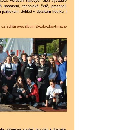
utěží. Pořádání takových akcí vyžaduje
h nasazení, technické četě, prezenci,
i parkování, dohled v dětském koutku, i
s.cz/sdhtrnava/album/2-kolo-zlps-trnava-
la pohárová soutěž pro děti i dospělé.