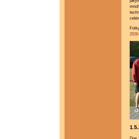
jaký
mnoh
techn
celé
Fotk
2026
1.5
Dne 