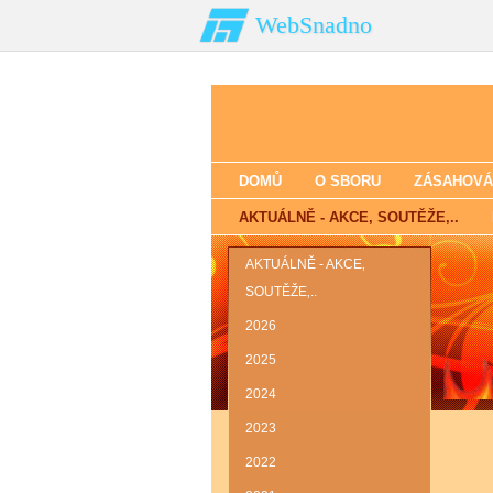
WebSnadno
DOMŮ
O SBORU
ZÁSAHOVÁ
AKTUÁLNĚ - AKCE‚ SOUTĚŽE‚..
AKTUÁLNĚ - AKCE‚
SOUTĚŽE‚..
2026
2025
2024
2023
2022